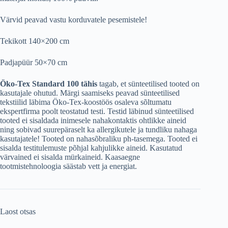
Värvid peavad vastu korduvatele pesemistele!
Tekikott 140×200 cm
Padjapüür 50×70 cm
Öko-Tex Standard 100 tähis
tagab, et sünteetilised tooted on
kasutajale ohutud. Märgi saamiseks peavad sünteetilised
tekstiilid läbima Öko-Tex-koostöös osaleva sõltumatu
ekspertfirma poolt teostatud testi. Testid läbinud sünteetilised
tooted ei sisaldada inimesele nahakontaktis ohtlikke aineid
ning sobivad suurepäraselt ka allergikutele ja tundliku nahaga
kasutajatele! Tooted on nahasõbraliku ph-tasemega. Tooted ei
sisalda testitulemuste põhjal kahjulikke aineid. Kasutatud
värvained ei sisalda mürkaineid. Kaasaegne
tootmistehnoloogia säästab vett ja energiat.
Laost otsas