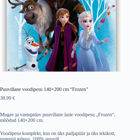
Puuvillane voodipesu 140×200 cm “Frozen”
38.99
€
Mugav ja vastupidav puuvillane laste voodipesu „Frozen“,
mõõdud 140×200 cm.
Voodipesu komplekt, kus on üks padjapüür ja üks tekikott,
materjal mõnus, 100% puuvill.