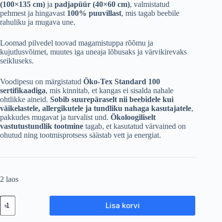
(100×135 cm)
ja
padjapüür (40×60 cm)
, valmistatud
pehmest ja hingavast
100% puuvillast
, mis tagab beebile
rahuliku ja mugava une.
Loomad pilvedel toovad magamistuppa rõõmu ja
kujutlusvõimet, muutes iga uneaja lõbusaks ja värvikirevaks
seikluseks.
Voodipesu on märgistatud
Öko-Tex Standard 100
sertifikaadiga
, mis kinnitab, et kangas ei sisalda nahale
ohtlikke aineid.
Sobib suurepäraselt nii beebidele kui
väikelastele, allergikutele ja tundliku nahaga kasutajatele
,
pakkudes mugavat ja turvalist und.
Ökoloogiliselt
vastutustundlik tootmine
tagab, et kasutatud värvained on
ohutud ning tootmisprotsess säästab vett ja energiat.
2 laos
Puuvillane
Lisa korvi
voodipesu
„Loomad