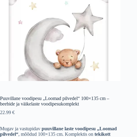
Puuvillane voodipesu „Loomad pilvedel“ 100×135 cm –
beebide ja väikelaste voodipesukomplekt
22.99
€
Mugav ja vastupidav
puuvillane laste voodipesu „Loomad
pilvedel“
, mõõdud 100×135 cm. Komplektis on
tekikott