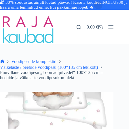
🎁 30% soodustus ainult loetud päevad! Kasuta koodi KINGITUS30 ja
haara oma lemmikud enne, kui pakkumine lõpeb 🔥
Skip
to
content
0.00
€
Shopping
cart
Voodipesude komplektid
Avaleht
Väikelaste / beebide voodipesu (100*135 cm tekikott)
Puuvillane voodipesu „Loomad pilvedel“ 100×135 cm –
beebide ja väikelaste voodipesukomplekt