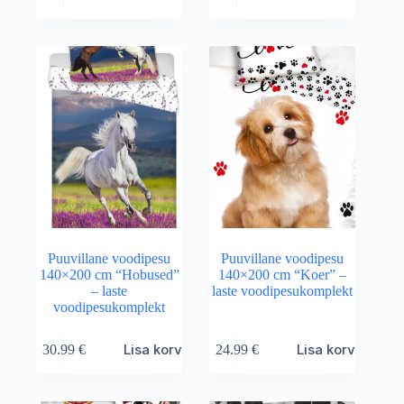
Algne
Current
hind
price
oli:
is:
39.99 €.
37.99 €.
Puuvillane voodipesu
Puuvillane voodipesu
140×200 cm “Hobused”
140×200 cm “Koer” –
– laste
laste voodipesukomplekt
voodipesukomplekt
Lisa korvi
Lisa korvi
30.99
€
24.99
€