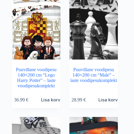
Puuvillane voodipesu
Puuvillane voodipesu
140×200 cm “Lego
140×200 cm “Male” –
Harry Potter” – laste
laste voodipesukomplekt
voodipesukomplekt
Lisa korvi
Lisa korvi
36.99
€
28.99
€