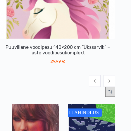
Puuvillane voodipesu 140×200 cm “Ükssarvik” –
Puu
laste voodipesukomplekt
29.99
€
ALLAHINDLUS