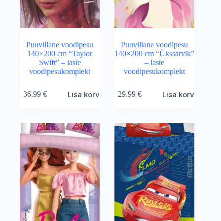
Puuvillane voodipesu
Puuvillane voodipesu
140×200 cm “Taylor
140×200 cm “Ükssarvik”
Swift” – laste
– laste
voodipesukomplekt
voodipesukomplekt
Lisa korvi
Lisa korvi
36.99
€
29.99
€