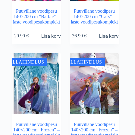
Puuvillane voodipesu
Puuvillane voodipesu
140×200 cm “Barbie” –
140×200 cm “Cars” –
laste voodipesukomplekt
laste voodipesukomplekt
Lisa korvi
Lisa korvi
29.99
€
36.99
€
ALLAHINDLUS
ALLAHINDLUS
Puuvillane voodipesu
Puuvillane voodipesu
140×200 cm “Frozen” –
140×200 cm “Frozen” –