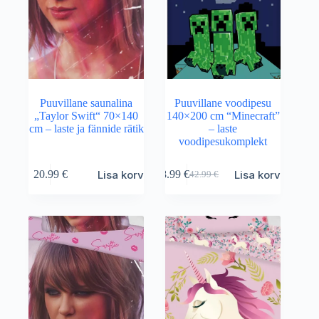
Puuvillane saunalina
Puuvillane voodipesu
„Taylor Swift“ 70×140
140×200 cm “Minecraft”
cm – laste ja fännide rätik
– laste
voodipesukomplekt
Lisa korvi
Lisa korvi
20.99
€
38.99
€
42.99
€
Algne
Current
hind
price
oli:
is:
42.99 €.
38.99 €.