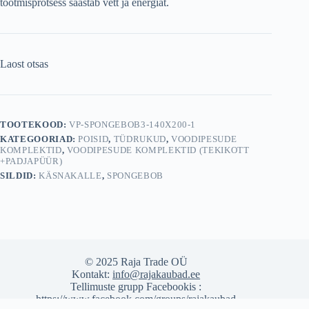
tootmisprotsess säästab vett ja energiat.
Laost otsas
TOOTEKOOD:
VP-SPONGEBOB3-140X200-1
KATEGOORIAD:
POISID
,
TÜDRUKUD
,
VOODIPESUDE
KOMPLEKTID
,
VOODIPESUDE KOMPLEKTID (TEKIKOTT
+PADJAPÜÜR)
SILDID:
KÄSNAKALLE
,
SPONGEBOB
© 2025 Raja Trade OÜ
Kontakt:
info@rajakaubad.ee
Tellimuste grupp Facebookis :
https://www.facebook.com/groups/rajakaubad