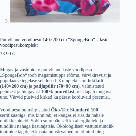
Puuvillane voodipesu 140×200 cm “SpongeBob” – laste
voodipesukomplekt
33.99
€
Mugav ja vastupidav puuvillane laste voodipesu
„SpongeBob“ toob magamistuppa rõõmu, värvikirevust ja
populaarse tegelase seiklused. Komplektis on
tekikott
(140×200 cm)
ja
padjapüür (70×90 cm)
, valmistatud
pehmest ja hingavast
100% puuvillast
, mis tagab mugava
une. Värvid püsivad kirkad ka pärast korduvaid pesemisi.
Voodipesu on märgistatud
Öko-Tex Standard 100
sertifikaadiga, mis kinnitab, et kangas ei sisalda nahale
ohtlikke aineid. Sobib suurepäraselt ka allergikutele ja
tundliku nahaga kasutajatele. Ökoloogiliselt vastutustundlik
tootmine tagab, et kasutatud värvained on ohutud ning