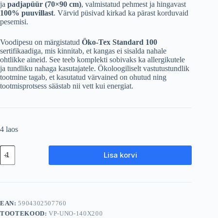
ja
padjapüür (70×90 cm)
, valmistatud pehmest ja hingavast
100% puuvillast
. Värvid püsivad kirkad ka pärast korduvaid
pesemisi.
Voodipesu on märgistatud
Öko-Tex Standard 100
sertifikaadiga, mis kinnitab, et kangas ei sisalda nahale
ohtlikke aineid. See teeb komplekti sobivaks ka allergikutele
ja tundliku nahaga kasutajatele. Ökoloogiliselt vastutustundlik
tootmine tagab, et kasutatud värvained on ohutud ning
tootmisprotsess säästab nii vett kui energiat.
4 laos
Puuvillane
Lisa korvi
voodipesu
140×200
cm
"UNO"
must
–
EAN:
5904302507760
laste
TOOTEKOOD:
VP-UNO-140X200
voodipesukomplekt