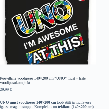
Puuvillane voodipesu 140×200 cm “UNO” must – laste
voodipesukomplekt
29.99
€
UNO must voodipesu 140×200 cm
toob stiili ja mugavuse
igasse magamistuppa. Komplektis on
tekikott (140×200 cm)