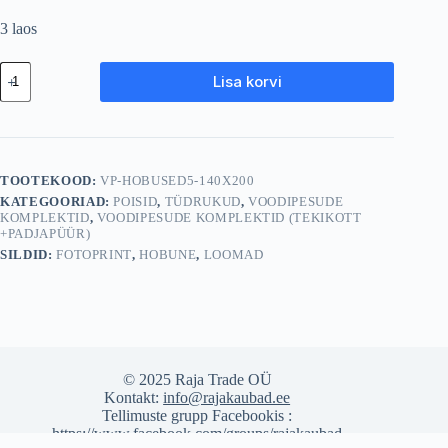
3 laos
Puuvillane
Lisa korvi
voodipesu
140×200
cm
"Hobused"
–
laste
TOOTEKOOD:
VP-HOBUSED5-140X200
voodipesukomplekt
KATEGOORIAD:
POISID
,
TÜDRUKUD
,
VOODIPESUDE
kogus
KOMPLEKTID
,
VOODIPESUDE KOMPLEKTID (TEKIKOTT
+PADJAPÜÜR)
SILDID:
FOTOPRINT
,
HOBUNE
,
LOOMAD
© 2025 Raja Trade OÜ
Kontakt:
info@rajakaubad.ee
Tellimuste grupp Facebookis :
https://www.facebook.com/groups/rajakaubad