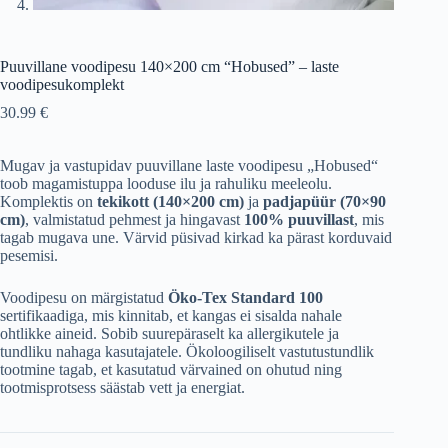
Puuvillane voodipesu 140×200 cm “Hobused” – laste
voodipesukomplekt
30.99
€
Mugav ja vastupidav puuvillane laste voodipesu „Hobused“
toob magamistuppa looduse ilu ja rahuliku meeleolu.
Komplektis on
tekikott (140×200 cm)
ja
padjapüür (70×90
cm)
, valmistatud pehmest ja hingavast
100% puuvillast
, mis
tagab mugava une. Värvid püsivad kirkad ka pärast korduvaid
pesemisi.
Voodipesu on märgistatud
Öko-Tex Standard 100
sertifikaadiga, mis kinnitab, et kangas ei sisalda nahale
ohtlikke aineid. Sobib suurepäraselt ka allergikutele ja
tundliku nahaga kasutajatele. Ökoloogiliselt vastutustundlik
tootmine tagab, et kasutatud värvained on ohutud ning
tootmisprotsess säästab vett ja energiat.