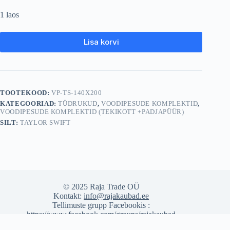
1 laos
Lisa korvi
TOOTEKOOD:
VP-TS-140X200
KATEGOORIAD:
TÜDRUKUD
,
VOODIPESUDE KOMPLEKTID
,
VOODIPESUDE KOMPLEKTID (TEKIKOTT +PADJAPÜÜR)
SILT:
TAYLOR SWIFT
© 2025 Raja Trade OÜ
Kontakt:
info@rajakaubad.ee
Tellimuste grupp Facebookis :
https://www.facebook.com/groups/rajakaubad