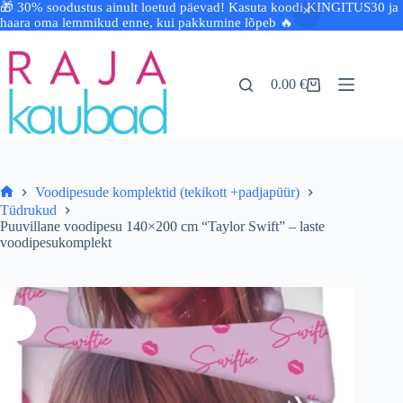
🎁 30% soodustus ainult loetud päevad! Kasuta koodi KINGITUS30 ja
haara oma lemmikud enne, kui pakkumine lõpeb 🔥
Skip
to
content
0.00
€
Shopping
cart
Voodipesude komplektid (tekikott +padjapüür)
Avaleht
Tüdrukud
Puuvillane voodipesu 140×200 cm “Taylor Swift” – laste
voodipesukomplekt