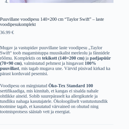
Puuvillane voodipesu 140×200 cm “Taylor Swift” – laste
voodipesukomplekt
36.99
€
Mugav ja vastupidav puuvillane laste voodipesu „Taylor
Swift“ toob magamistuppa muusikalist meeleolu ja fännidele
rõõmu. Komplektis on
tekikott (140×200 cm)
ja
padjapüür
(70×90 cm)
, valmistatud pehmest ja hingavast
100%
puuvillast
, mis tagab mugava une. Värvid püsivad kirkad ka
pärast korduvaid pesemisi.
Voodipesu on märgistatud
Öko-Tex Standard 100
sertifikaadiga, mis kinnitab, et kangas ei sisalda nahale
ohtlikke aineid. Sobib suurepäraselt ka allergikutele ja
tundliku nahaga kasutajatele. Ökoloogiliselt vastutustundlik
tootmine tagab, et kasutatud värvained on ohutud ning
tootmisprotsess säästab vett ja energiat.