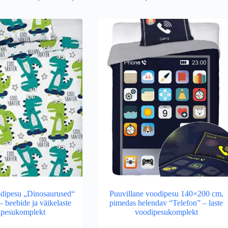
odipesu „Dinosaurused“
Puuvillane voodipesu 140×200 cm,
 beebide ja väikelaste
pimedas helendav “Telefon” – laste
ipesukomplekt
voodipesukomplekt