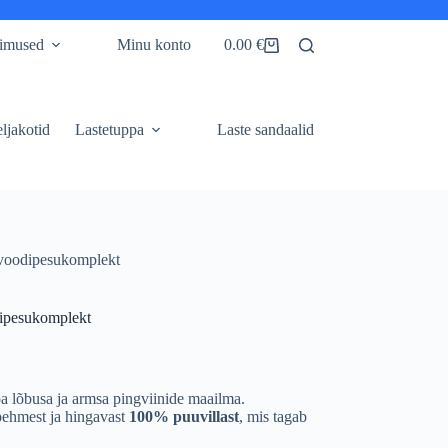
gimused
Minu konto
0.00
€
Shopping
cart
ljakotid
Lastetuppa
Laste sandaalid
 voodipesukomplekt
dipesukomplekt
a lõbusa ja armsa pingviinide maailma.
 pehmest ja hingavast
100% puuvillast
, mis tagab