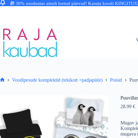
🎁 30% soodustus ainult loetud päevad! Kasuta koodi KINGITUS
Skip
to
content
V
Voodipesude komplektid (tekikott +padjapüür)
Poisid
Puuv
Avaleht
Puuvilla
28.99
€
Mugav ja
Komplek
mugava 