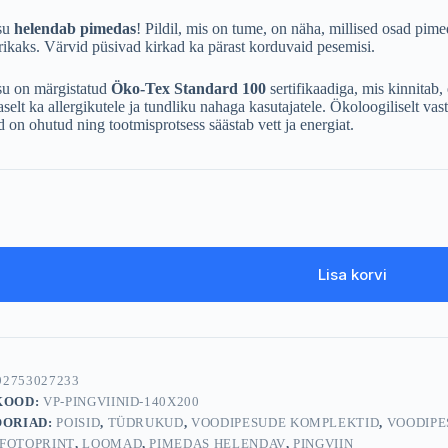
su
helendab pimedas
! Pildil, mis on tume, on näha, millised osad pi
arikaks. Värvid püsivad kirkad ka pärast korduvaid pesemisi.
u on märgistatud
Öko-Tex Standard 100
sertifikaadiga, mis kinnitab,
selt ka allergikutele ja tundliku nahaga kasutajatele. Ökoloogiliselt vas
 on ohutud ning tootmisprotsess säästab vett ja energiat.
Lisa korvi
92753027233
KOOD:
VP-PINGVIINID-140X200
ORIAD:
POISID
,
TÜDRUKUD
,
VOODIPESUDE KOMPLEKTID
,
VOODIPE
FOTOPRINT
,
LOOMAD
,
PIMEDAS HELENDAV
,
PINGVIIN