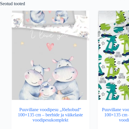
Seotud tooted
Puuvillane voodipesu „Jõehobud“
Puuvillane vo
100×135 cm – beebide ja väikelaste
100×135 cm –
voodipesukomplekt
vood