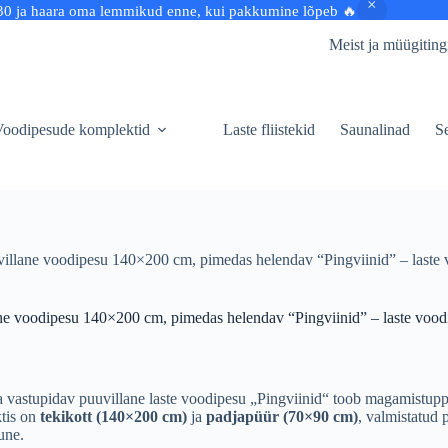
30 ja haara oma lemmikud enne, kui pakkumine lõpeb 🔥
Meist ja müügitin
oodipesude komplektid
Laste fliistekid
Saunalinad
Se
illane voodipesu 140×200 cm, pimedas helendav “Pingviinid” – laste
ne voodipesu 140×200 cm, pimedas helendav “Pingviinid” – laste voo
 vastupidav puuvillane laste voodipesu „Pingviinid“ toob magamistupp
tis on
tekikott (140×200 cm)
ja
padjapüür (70×90 cm)
, valmistatud
une.