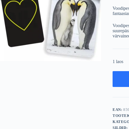
Voodipe
fantaasi
Voodipes
suurepära
värvained
1 laos
EAN:
85
TOOTE
KATEGO
SILDID: