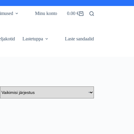
gimused
Minu konto
0.00
€
Shopping
cart
ljakotid
Lastetuppa
Laste sandaalid