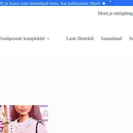
30 ja haara oma lemmikud enne, kui pakkumine lõpeb 🔥
Meist ja müügitin
oodipesude komplektid
Laste fliistekid
Saunalinad
Se