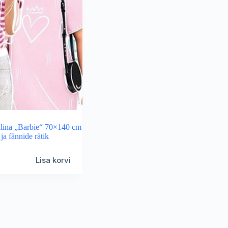
alina „Barbie“ 70×140 cm
 ja fännide rätik
Lisa korvi