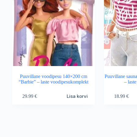
Puuvillane voodipesu 140×200 cm
Puuvillane saun
“Barbie” – laste voodipesukomplekt
– laste
Lisa korvi
29.99
€
18.99
€