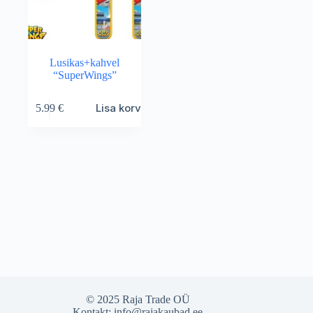
Lusikas+kahvel
“SuperWings”
Lisa korvi
5.99
€
© 2025 Raja Trade OÜ
Kontakt:
info@rajakaubad.ee