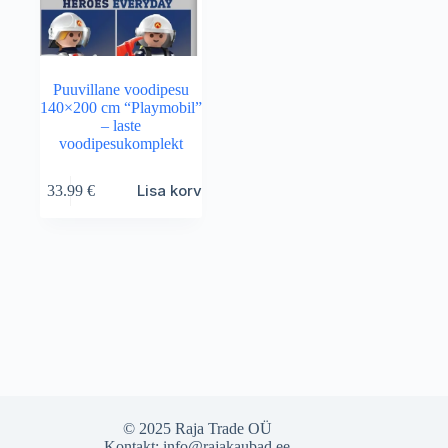
Puuvillane voodipesu
140×200 cm “Playmobil”
– laste
voodipesukomplekt
Lisa korvi
33.99
€
© 2025 Raja Trade OÜ
Kontakt:
info@rajakaubad.ee