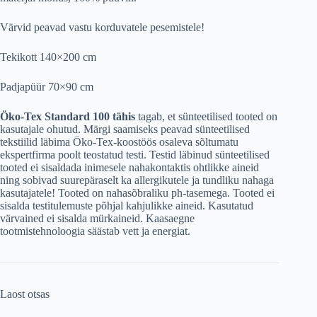
Värvid peavad vastu korduvatele pesemistele!
Tekikott 140×200 cm
Padjapüür 70×90 cm
Öko-Tex Standard 100 tähis
tagab, et sünteetilised tooted on
kasutajale ohutud. Märgi saamiseks peavad sünteetilised
tekstiilid läbima Öko-Tex-koostöös osaleva sõltumatu
ekspertfirma poolt teostatud testi. Testid läbinud sünteetilised
tooted ei sisaldada inimesele nahakontaktis ohtlikke aineid
ning sobivad suurepäraselt ka allergikutele ja tundliku nahaga
kasutajatele! Tooted on nahasõbraliku ph-tasemega. Tooted ei
sisalda testitulemuste põhjal kahjulikke aineid. Kasutatud
värvained ei sisalda mürkaineid. Kaasaegne
tootmistehnoloogia säästab vett ja energiat.
Laost otsas