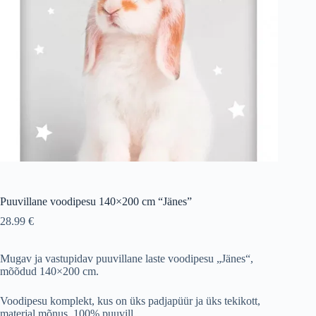
Puuvillane voodipesu 140×200 cm “Jänes”
28.99
€
Mugav ja vastupidav puuvillane laste voodipesu „Jänes“,
mõõdud 140×200 cm.
Voodipesu komplekt, kus on üks padjapüür ja üks tekikott,
materjal mõnus, 100% puuvill.